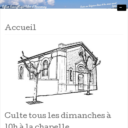
-
Viens découvrir et tu verras
Eglise Evangélique Libre
d'Annonay
Accueil
Culte tous les dimanches à
10h à la chapelle