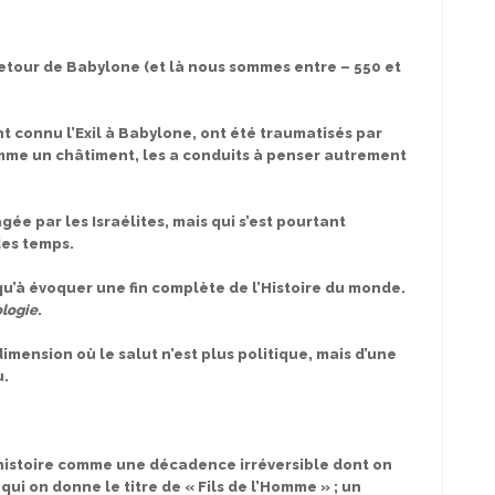
 retour de Babylone (et là nous sommes entre – 550 et
t connu l’Exil à Babylone, ont été traumatisés par
mme un châtiment, les a conduits à penser autrement
agée par les Israélites, mais qui s’est pourtant
des temps.
u’à évoquer une fin complète de l’Histoire du monde.
logie
.
 dimension où le salut n’est plus politique, mais d’une
u.
l’histoire comme une décadence irréversible dont on
ui on donne le titre de « Fils de l’Homme » ; un