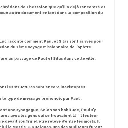
 chrétiens de Thessalonique qu’il a déjà rencontré et
aucun autre document entant dans la composition du
e Luc raconte comment Paul et Silas sont arrivés pour
casion du 2ème voyage missionnaire de l’apôtre.
eure au passage de Paul et Silas dans cette ville,
dont les structures sont encore inexistantes.
ur le type de message prononcé, par Paul :
aient une synagogue. Selon son habitude, Paul s’y
tures avec les gens qui se trouvaient là ; il les leur
e devait souffrir et être relevé d’entre les morts. Il
st lui le Messie. » Quelques-uns des auditeurs furent