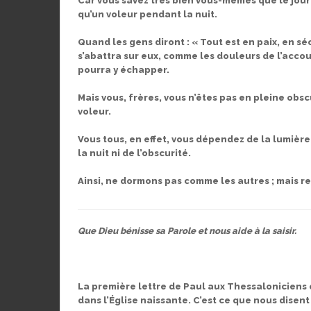
Car vous savez très bien vous-mêmes que le jour
qu’un voleur pendant la nuit.
Quand les gens diront : « Tout est en paix, en séc
s’abattra sur eux, comme les douleurs de l’ac
pourra y échapper.
Mais vous, frères, vous n’êtes pas en pleine ob
voleur.
Vous tous, en effet, vous dépendez de la lumièr
la nuit ni de l’obscurité.
Ainsi, ne dormons pas comme les autres ; mais re
Que Dieu bénisse sa Parole et nous aide à la saisir.
La première lettre de Paul aux Thessaloniciens e
dans l’Église naissante. C’est ce que nous disent