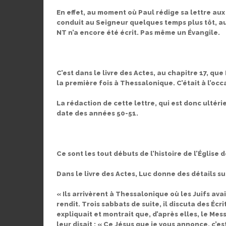
En effet, au moment où Paul rédige sa lettre aux
conduit au Seigneur quelques temps plus tôt, 
NT n’a encore été écrit. Pas même un Évangile.
C’est dans le livre des Actes, au chapitre 17, qu
la première fois à Thessalonique. C’était à l’oc
La rédaction de cette lettre, qui est donc ultéri
date des années 50-51.
Ce sont les tout débuts de l’histoire de l’Église 
Dans le livre des Actes, Luc donne des détails s
« Ils arrivèrent à Thessalonique où les Juifs av
rendit. Trois sabbats de suite, il discuta des Écri
expliquait et montrait que, d’après elles, le Messi
leur disait : « Ce Jésus que je vous annonce, c’e