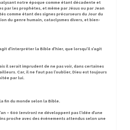
 analysant notre époque comme étant décadente et
es par les prophètes, et même par Jésus ou par Jean
tés comme étant des signes précurseurs du Jour du
sion du genre humain, cataclysmes divers, et bien-
it d’interpréter la Bible d’hier, que lorsqu’il s’agit
ais il serait imprudent de ne pas voir, dans certaines
leurs. Car, il ne faut pas l’oublier, Dieu est toujours
itée par lui.
la fin du monde selon la Bible.
’an – 600 (environ) ne développent pas l’idée d’une
 moins proche avec des événements attendus selon une