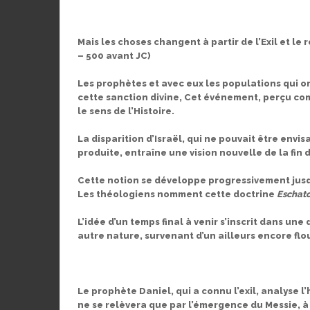
Mais les choses changent à partir de l’Exil et le
– 500 avant JC)
Les prophètes et avec eux les populations qui on
cette sanction divine, Cet événement, perçu co
le sens de l’Histoire.
La disparition d’Israël, qui ne pouvait être envis
produite, entraîne une vision nouvelle de la fin 
Cette notion se développe progressivement jusq
Les théologiens nomment cette doctrine
Eschato
L’idée d’un temps final à venir s’inscrit dans une
autre nature, survenant d’un ailleurs encore flo
Le prophète Daniel, qui a connu l’exil, analyse 
ne se relèvera que par l’émergence du Messie, à q