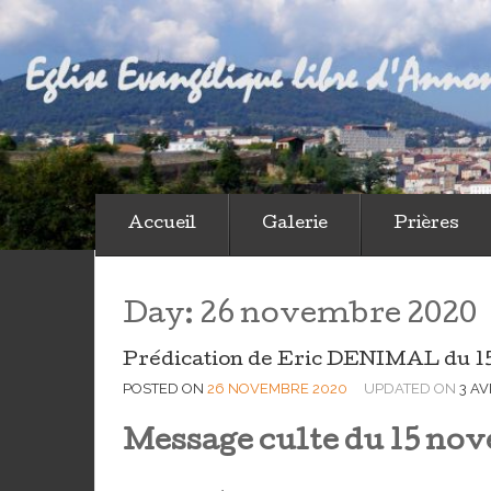
Eglise Eva
Viens découvrir et tu verras
Accueil
Galerie
Prières
Day:
26 novembre 2020
Prédication de Eric DENIMAL du 15
POSTED ON
26 NOVEMBRE 2020
UPDATED ON
3 AV
Message culte du 15 no