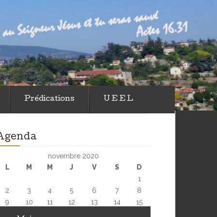
 d'Annonay
Prédications
U E E L
Agenda
novembre 2020
L
M
M
J
V
S
D
1
2
3
4
5
6
7
8
9
10
11
12
13
14
15
16
17
18
19
20
21
22