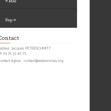
« Mai
23
24
25
26
27
28
29
30
Sep »
Contact
asteur, Jacques PETERSCHMITT
el 04 75 33 40 73
ontact église : contact@eelannonay.org