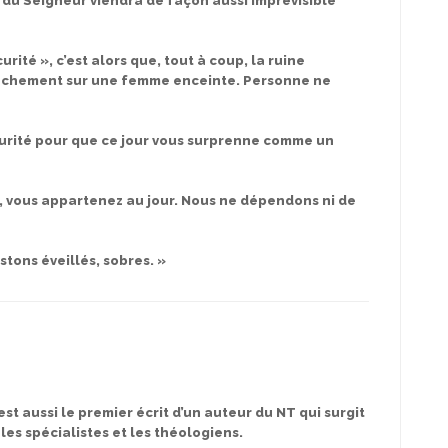
 du Seigneur viendra de façon aussi imprévisible
urité », c’est alors que, tout à coup, la ruine
couchement sur une femme enceinte. Personne ne
scurité pour que ce jour vous surprenne comme un
e, vous appartenez au jour. Nous ne dépendons ni de
stons éveillés, sobres. »
st aussi le premier écrit d’un auteur du NT qui surgit
 les spécialistes et les théologiens.