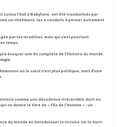
t connu l’Exil à Babylone, ont été traumatisés par
mme un châtiment, les a conduits à penser autrement
agée par les Israélites, mais qui s’est pourtant
des temps.
u’à évoquer une fin complète de l’Histoire du monde.
logie
.
 dimension où le salut n’est plus politique, mais d’une
u.
l’histoire comme une décadence irréversible dont on
ui on donne le titre de « Fils de l’Homme » ; un
dence du monde en introduisant la victoire sur la mort.