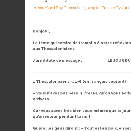
Where Can I Buy Dapoxetine 30mg for Erectile Dysfunctio
Bonjour,
Le texte qui servira de tremplin à notre réflexio
aux Thessaloniciens.
J’ai intitulé ce message :
LE JOUR DU
1 Thessaloniciens 5. 1-6 (en français courant)
« Vous n’avez pas besoin, frères, qu’on vous écr
arrivera.
Car vous savez très bien vous-mêmes que le jour
qu’un voleur pendant la nuit.
Quand les gens diront : « Tout est en paix, en séc