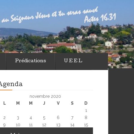
 d'Annonay
Prédications
U E E L
Agenda
novembre 2020
L
M
M
J
V
S
D
1
2
3
4
5
6
7
8
9
10
11
12
13
14
15
16
17
18
19
20
21
22