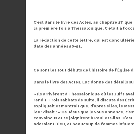
C’est dans le livre des Actes, au chapitre 17, qu
la première fois à Thessalonique. C’était à l’oc
La rédaction de cette lettre, qui est donc ultéri
date des années 50-51.
Ce sont les tout débuts de l’histoire de l’Église 
Dans le livre des Actes, Luc donne des détails s
« Ils arrivèrent à Thessalonique où les Juifs av
rendit. Trois sabbats de suite, il discuta des Écri
expliquait et montrait que, d’après elles, le Messi
leur disait : « Ce Jésus que je vous annonce, c’e
convaincus et se joignirent à Paul et Silas. C’es
adoraient Dieu, et beaucoup de femmes influent