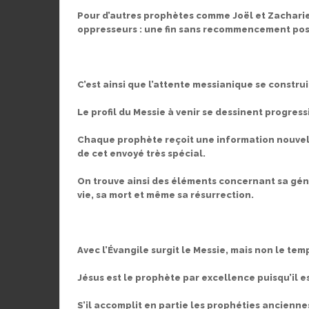
Pour d’autres prophètes comme Joël et Zacharie,
oppresseurs : une fin sans recommencement pos
C’est ainsi que l’attente messianique se construi
Le profil du Messie à venir se dessinent progres
Chaque prophète reçoit une information nouvelle
de cet envoyé très spécial.
On trouve ainsi des éléments concernant sa généa
vie, sa mort et même sa résurrection.
Avec l’Évangile surgit le Messie, mais non le temp
Jésus est le prophète par excellence puisqu’il es
S’il accomplit en partie les prophéties anciennes,