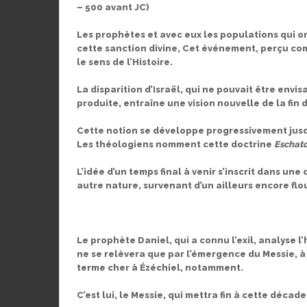
– 500 avant JC)
Les prophètes et avec eux les populations qui on
cette sanction divine, Cet événement, perçu co
le sens de l’Histoire.
La disparition d’Israël, qui ne pouvait être envis
produite, entraîne une vision nouvelle de la fin 
Cette notion se développe progressivement jusq
Les théologiens nomment cette doctrine
Eschato
L’idée d’un temps final à venir s’inscrit dans une
autre nature, survenant d’un ailleurs encore flo
Le prophète Daniel, qui a connu l’exil, analyse 
ne se relèvera que par l’émergence du Messie, à q
terme cher à Ézéchiel, notamment.
C’est lui, le Messie, qui mettra fin à cette déca