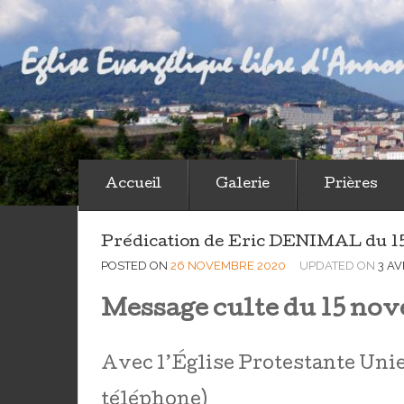
Eglise Eva
Viens découvrir et tu verras
Accueil
Galerie
Prières
Prédication de Eric DENIMAL du 15
POSTED ON
26 NOVEMBRE 2020
UPDATED ON
3 AV
Message culte du 15 no
Avec l’Église Protestante Unie
téléphone)