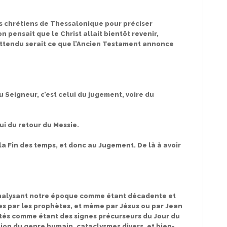
es chrétiens de Thessalonique pour préciser
 pensait que le Christ allait bientôt revenir,
 attendu serait ce que l’Ancien Testament annonce
du Seigneur, c’est celui du jugement, voire du
lui du retour du Messie.
 la Fin des temps, et donc au Jugement. De là à avoir
 analysant notre époque comme étant décadente et
es par les prophètes, et même par Jésus ou par Jean
tés comme étant des signes précurseurs du Jour du
sion du genre humain, cataclysmes divers, et bien-