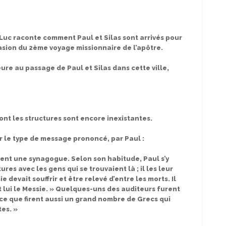
e Luc raconte comment Paul et Silas sont arrivés pour
casion du 2ème voyage missionnaire de l’apôtre.
eure au passage de Paul et Silas dans cette ville,
dont les structures sont encore inexistantes.
ur le type de message prononcé, par Paul :
aient une synagogue. Selon son habitude, Paul s’y
tures avec les gens qui se trouvaient là ; il les leur
e devait souffrir et être relevé d’entre les morts. Il
st lui le Messie. » Quelques-uns des auditeurs furent
t ce que firent aussi un grand nombre de Grecs qui
es. »