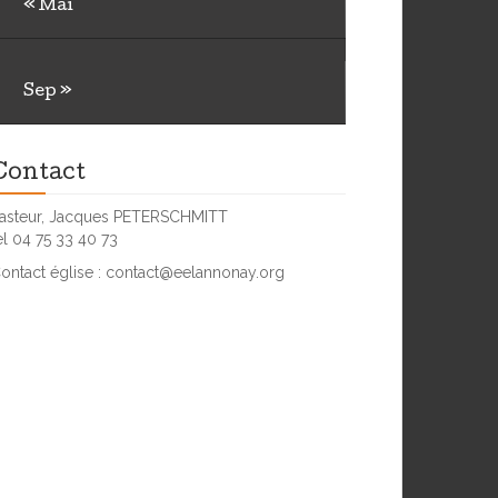
« Mai
23
24
25
26
27
28
29
30
Sep »
Contact
asteur, Jacques PETERSCHMITT
el 04 75 33 40 73
ontact église : contact@eelannonay.org