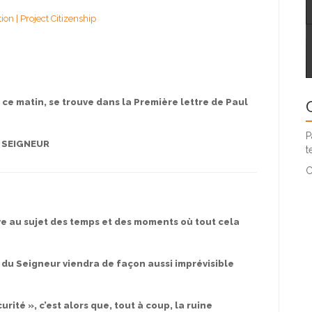
n | Project Citizenship
n ce matin, se trouve dans la Première lettre de Paul
P
 SEIGNEUR
t
C
ive au sujet des temps et des moments où tout cela
 du Seigneur viendra de façon aussi imprévisible
urité », c’est alors que, tout à coup, la ruine